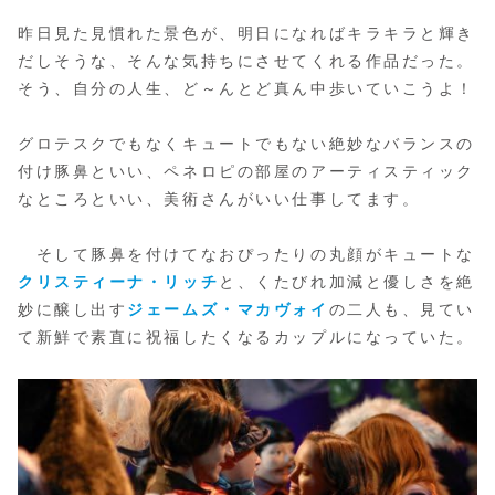
昨日見た見慣れた景色が、明日になればキラキラと輝き
だしそうな、そんな気持ちにさせてくれる作品だった。
そう、自分の人生、ど～んとど真ん中歩いていこうよ！
グロテスクでもなくキュートでもない絶妙なバランスの
付け豚鼻といい、ペネロピの部屋のアーティスティック
なところといい、美術さんがいい仕事してます。
そして豚鼻を付けてなおぴったりの丸顔がキュートな
クリスティーナ・リッチ
と、くたびれ加減と優しさを絶
妙に醸し出す
ジェームズ・マカヴォイ
の二人も、見てい
て新鮮で素直に祝福したくなるカップルになっていた。