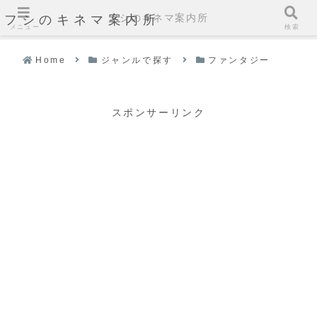
フシのキネマ案内所
フシのキネマ案内所
メニュー
検索
Home
ジャンルで探す
ファンタジー
スポンサーリンク