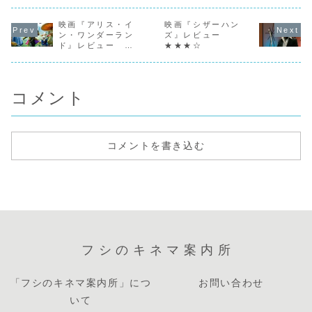
が観測された早
り、宿敵ヴォルデ
少年（フレディ・
れる。 遊
朝、ジョージ・ワ
モートの影が世界
ハイモア）と失業
妻のジャム
シントン・ブリッ
映画『アリス・イ
を覆い始めた頃、
映画『シザーハン
中の父と、母そし
会で付き添
ジでタンクローリ
ホグアーツにおい
て祖父母が二組の
ていた牧場
ン・ワンダーラン
ズ』レビュー
ーが横転する事故
て伝説の催しが開
7人が、身動きさ
ゲットは、
ド』レビュー
★★★☆
が発生する。地下
催されることに。
え取れないほどの
の体重当て
★★★
変電所に作業員2
それは三大魔法学
小さな部屋にひっ
で声をかけ
人が閉じ込められ
校の対抗試合だっ
そりと住んでいま
る。体重を
たという急報...
た。"炎のゴブレッ
した。そんなチャ
クリスマス
ト”に...
ー...
の丸...
コメント
コメントを書き込む
フシのキネマ案内所
「フシのキネマ案内所」につ
お問い合わせ
いて