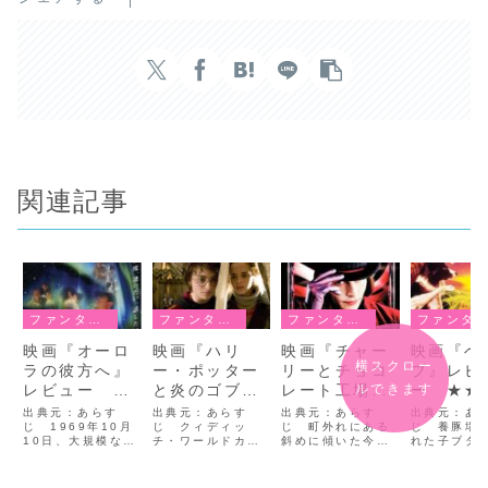
関連記事
ファンタジー
ファンタジー
ファンタジー
ファンタジー
映画『オーロ
映画『ハリ
映画『チャー
映画『ベ
横スクロー
ラの彼方へ』
ー・ポッター
リーとチョコ
ブ』レビ
ルできます
レビュー
と炎のゴブレ
レート工場』
ー ★★
★★★★
ット』レビュ
レビュー
出典元：あらす
出典元：あらす
出典元：あらす
出典元：あ
じ 1969年10月
ー ★★★
じ クィディッ
★★★
じ 町外れにある
じ 養豚場
10日、大規模な太
チ・ワールドカッ
斜めに傾いた今に
れた子ブタ
陽フレアの影響で
プが開催された
も壊れそうな一軒
ブは、大勢
ニューヨークに80
夜、空に「闇の
家。そこにはチャ
らたまたま
年ぶりのオーロラ
印」が浮かび上が
ーリー・バケット
て業者に連