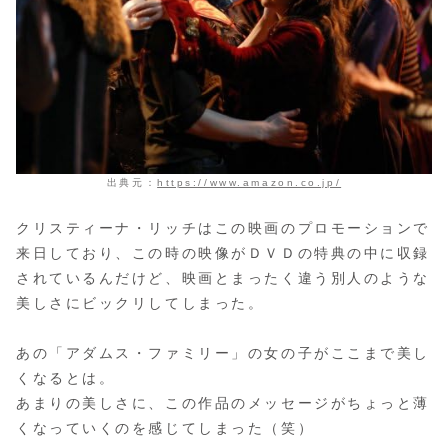
出典元：
https://www.amazon.co.jp/
クリスティーナ・リッチはこの映画のプロモーションで
来日しており、この時の映像がＤＶＤの特典の中に収録
されているんだけど、映画とまったく違う別人のような
美しさにビックリしてしまった。
あの「アダムス・ファミリー」の女の子がここまで美し
くなるとは。
あまりの美しさに、この作品のメッセージがちょっと薄
くなっていくのを感じてしまった（笑）