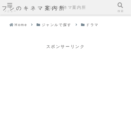
フシのキネマ案内所
フシのキネマ案内所
メニュー
検索
Home
ジャンルで探す
ドラマ
スポンサーリンク