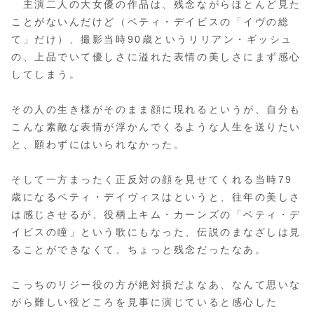
主演二人の大女優の作品は、残念ながらほとんど見た
ことがないんだけど（ベティ・デイビスの「イヴの総
て」だけ）、撮影当時90歳というリリアン・ギッシュ
の、上品でいて優しさに溢れた表情の美しさにまず感心
してしまう。
その人の生き様がそのまま顔に現れるというが、自分も
こんな素敵な表情が浮かんでくるような人生を送りたい
と、願わずにはいられなかった。
そして一方まったく正反対の顔を見せてくれる当時79
歳になるベティ・デイヴィスはというと、往年の美しさ
は感じさせるが、役柄上キム・カーンズの「ベティ・デ
イビスの瞳」という歌にもなった、伝説のまなざしは見
ることができなくて、ちょっと残念だったなあ。
こっちのリジー役の方が絶対損だよなあ、なんて思いな
がら難しい役どころを見事に演じていると感心した