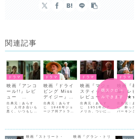
関連記事
ドラマ
ドラマ
ドラマ
ドラマ
映画『アンコ
映画『ドライ
映画『マジェ
映画『暴
横スクロー
ール!!』レビ
ビング Miss
スティック』
獄』レビ
ュー
デイジー』レ
レビュー
ー ★★
ルできます
★★★★
ビュー
★★★☆
出典元：あらす
出典元：あらす
出典元：あらす
出典元：あ
じ 人付き合いも
★★★★
じ 1948年ジョ
じ 1951年のア
じ 酔った
悪く、いつもしか
ージア州アトラン
メリカ、ついに脚
パーキング
めっ面の頑固じい
タ、一人暮らしの
本家としてハリウ
ーを切り落
さんアーサー72
元教師デイジー
ッドデビューを飾
ルークは、
歳。今日も公民館
（ジェシカ・タン
ったピーター（ジ
損により2
へ合唱団“年金
ディ）は、メイド
ム・キャリー）の
役を受ける
ズ”の練習をしてい
のアデラに「買い
前途は洋々であ
中はスプー
る妻マリオンを迎
物に出かけるわ」
り、野望に溢れて
管をはじめ
映画『ストリート・
映画『グラン・トリ