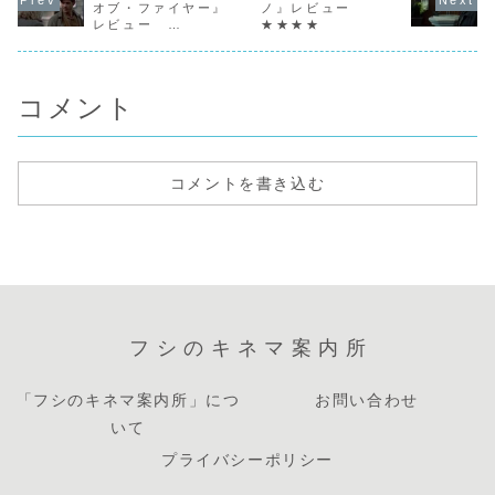
えに行く。仲間た
と言い残し、愛車
いた。しかし戦後
ら何まで規
オブ・ファイヤー』
ノ』レビュー
ちに囲まれ楽しそ
のキャデラックに
ハリウッドに吹き
られ、もし
レビュー
★★★★
うに歌っている妻
乗り込む。エンジ
荒れた赤狩りの標
則を守れな
★★★★★
を、アーサーは一
ンを掛けガレージ
的となってしま
者は懲罰小
人部屋の外でタバ
からバックで出る
い、瞬く間に恋人
れられた。
コを吸いながら終
ためにギアを入
も次回作も失って
な刑務所の
わ...
れ、...
しま...
ル...
コメント
コメントを書き込む
フシのキネマ案内所
「フシのキネマ案内所」につ
お問い合わせ
いて
プライバシーポリシー