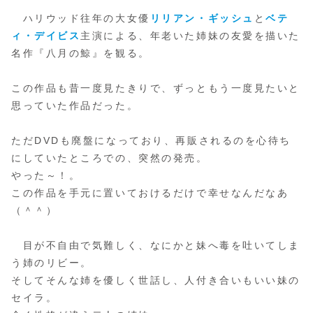
ハリウッド往年の大女優
リリアン・ギッシュ
と
ベテ
ィ・デイビス
主演による、年老いた姉妹の友愛を描いた
名作『八月の鯨』を観る。
この作品も昔一度見たきりで、ずっともう一度見たいと
思っていた作品だった。
ただDVDも廃盤になっており、再販されるのを心待ち
にしていたところでの、突然の発売。
やった～！。
この作品を手元に置いておけるだけで幸せなんだなあ
（＾＾）
目が不自由で気難しく、なにかと妹へ毒を吐いてしま
う姉のリビー。
そしてそんな姉を優しく世話し、人付き合いもいい妹の
セイラ。