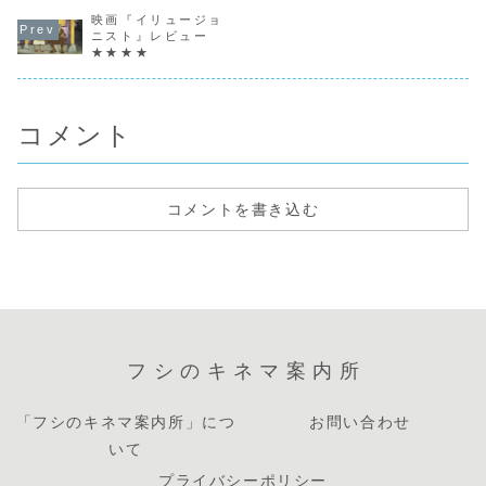
がやって来る。ア
かけに、法律でヒ
ウッディだけは次
両親は相手
ンディは引越しの
映画『イリュージョ
ーローであること
第にボニーの遊び
てくれない
準備とあわせて、
を禁じられ、一般
相手からは遠ざけ
や上の階に
ニスト』レビュー
おもちゃたちを屋
の人たちと変わら
られ始めてい
人もヘンテ
★★★★
根裏に仕舞うはず
ぬ生活を家族たち
た。 そんなある
な人達ばか
だったが、ママの
とひっそりと送っ
日、ボニーが体験
屈しのぎに
手違いにより保育
ていた。 そんな
で幼稚園に入園す
中を探検し
園に寄付されるこ
彼の元に謎の女性
ることになった
と、鍵のか
と...
か...
が、内気...
小...
コメント
コメントを書き込む
フシのキネマ案内所
「フシのキネマ案内所」につ
お問い合わせ
いて
プライバシーポリシー