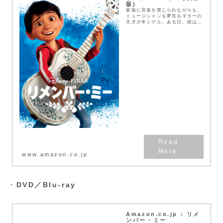
版)
家族に音楽を禁じられながらも、
ミュージシャンを夢見るギターの
天才少年ミゲル。ある日、彼はガ
イコツたちが楽しく暮らす、カラ
フルで美しい死者の国に迷い込ん
でしまう。日の出までに帰らない
と、ミゲルの体は消え...
www.amazon.co.jp
・
DVD／Blu-ray
Amazon.co.jp : リメ
ンバー・ミー