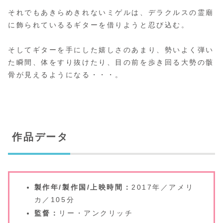
それでもあきらめきれないミゲルは、デラクルスの霊廟
に飾られているるギターを借りようと忍び込む。
そしてギターを手にした嬉しさのあまり、勢いよく弾い
た瞬間、体をすり抜けたり、目の前を歩き回る大勢の骸
骨が見えるようになる・・・。
作品データ
製作年/製作国/上映時間：
2017年／アメリ
カ／105分
監督：
リー・アンクリッチ