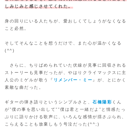
しみじみと感じさせてくれた。
身の回りにいる人たちが、愛おしくてしょうがなくなる
こと必然。
そしてそんなことを想うだけで、また心が温かくなる
(^^)
さらに、ちりばめられていた伏線が見事に回収される
ストーリーも見事だったが、やはりクライマックスに主
人公のミゲルが歌う『
リメンバー・ミー
』が、とにかく
素敵な曲だった。
ギターの弾き語りというシンプルさと、
石橋陽彩
くん
が”僕の事を思い出して””僕は君と一緒だよ”と情感たっ
ぷりに語りかける歌声に、いろんな感情が揺さぶられ、
こらえることも放棄しもう号泣だった(^^;)