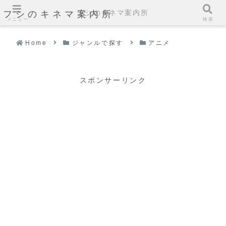
フシのキネマ案内所
フシのキネマ案内所
メニュー
検索
Home
ジャンルで探す
アニメ
スポンサーリンク