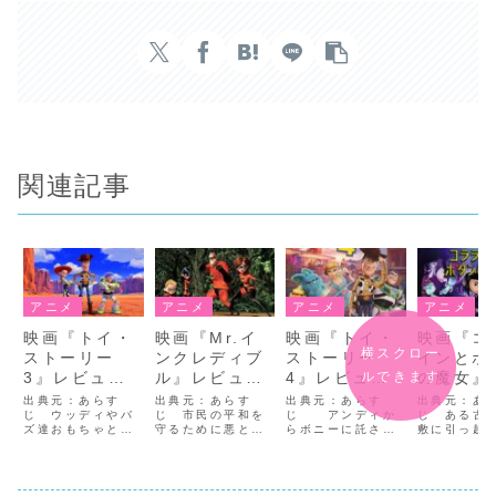
関連記事
アニメ
アニメ
アニメ
アニメ
映画『トイ・
映画『Mr.イ
映画『トイ・
映画『コ
横スクロー
ストーリー
ンクレディブ
ストーリー
インとボ
ルできます
3』レビュ
ル』レビュ
4』レビュ
の魔女』
ー
ー ★★★★
ー ★★★
ュー
出典元：あらす
出典元：あらす
出典元：あらす
出典元：あ
★★★★☆
じ ウッディやバ
じ 市民の平和を
じ アンディか
★★★☆
じ ある古
ズ達おもちゃと夢
守るために悪と闘
らボニーに託され
敷に引っ越
中で遊んでいたア
い、大活躍をして
たおもちゃ達は、
たコラライ
ンディも今や大学
いたヒーロＭｒ．
一年後も変わらず
白くなかっ
生となり、ついに
インクレディブル
に楽しく過ごして
達もおらず
家から出て行く日
がある事件をきっ
いたが、ただ一人
に追われて