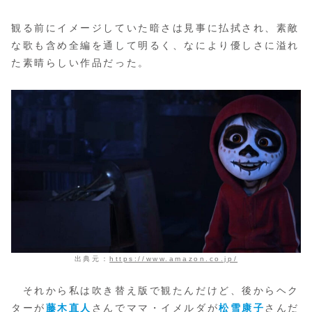
観る前にイメージしていた暗さは見事に払拭され、素敵
な歌も含め全編を通して明るく、なにより優しさに溢れ
た素晴らしい作品だった。
出典元：
https://www.amazon.co.jp/
それから私は吹き替え版で観たんだけど、後からヘク
ターが
藤木直人
さんでママ・イメルダが
松雪康子
さんだ