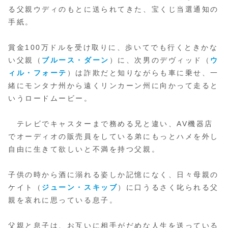
る父親ウディのもとに送られてきた、宝くじ当選通知の
手紙。
賞金100万ドルを受け取りに、歩いてでも行くときかな
い父親（
ブルース・ダーン
）に、次男のデヴィッド（
ウ
ィル・フォーテ
）は詐欺だと知りながらも車に乗せ、一
緒にモンタナ州から遠くリンカーン州に向かって走ると
いうロードムービー。
テレビでキャスターまで務める兄と違い、AV機器店
でオーディオの販売員をしている弟にもっとハメを外し
自由に生きて欲しいと不満を持つ父親。
子供の時から酒に溺れる姿しか記憶になく、日々母親の
ケイト（
ジューン・スキッブ
）に口うるさく叱られる父
親を哀れに思っている息子。
父親と息子は、お互いに相手がだめな人生を送っている