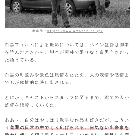
出典元：
https://www.amazon.co.jp/
白黒フィルムによる撮影については、ペイン監督は脚本
を読んだときから、脚本が素朴で限りなく白黒向きだっ
た語っている。
白黒の町並みや景色は風情をたたえ、人の表情や感情ま
でもが叙情的に映し出される。
とにかくキャストからスタッフに至るまで、総ての人が
監督を絶賛していてた。
ああ～、自分はやっぱり派手な作品も好きだが、こうい
う
普通の日常の中でくり広げられる、何気ない出来事を
静かに優しく切り取るハートフルな作品に、無性に心惹