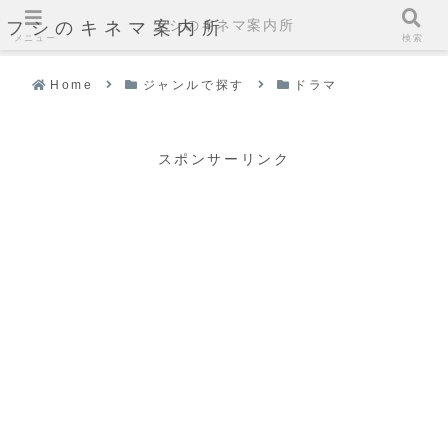
フシのキネマ案内所
フシのキネマ案内所
メニュー
検索
Home
ジャンルで探す
ドラマ
スポンサーリンク