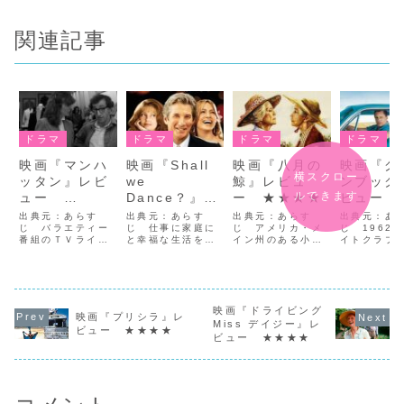
関連記事
ドラマ
ドラマ
ドラマ
ドラマ
映画『マンハ
映画『Shall
映画『八月の
映画『グ
横スクロー
ッタン』レビ
we
鯨』レビュ
ンブック
ルできます
ュー
Dance？』レ
ー ★★★★
ビュー
★★★★
ビュー
★★★★
出典元：あらす
出典元：あらす
出典元：あらす
出典元：あ
じ バラエティー
★★★
じ 仕事に家庭に
じ アメリカ・メ
じ 1962
番組のＴＶライタ
と幸福な生活を送
イン州のある小さ
イトクラブ
ーとして売れっ子
る弁護士のジョン
な島、穏やかな波
棒をしてい
だったアイザック
（リチャード・ギ
が打ち寄せる岬に
ー・バレロ
（ウディ・アレ
ア）。何不自由な
たたずむ一軒の別
（ヴィゴ・
ン）は42歳。大好
いはずだったが、
荘。ベランダで姉
ンセン）は
きなニューヨーク
心のどこかで不思
リビー（ベティ・
もトラブル
を舞台とした本を
議なむなしさも感
映画『ドライビング
デイビス）の長い
す客を店の
映画『プリシラ』レ
書くべく日々奮闘
じていた。 そん
髪を、優しくブラ
き出して
Miss デイジー』レ
ビュー ★★★★
中。ある日ＴＶ番
なある日、ジョン
シする妹のセイラ
そんななか
ビュー ★★★★
組の笑いの質に憤
は通勤電車から見
（リリアン・ギッ
クラブの改
慨し衝動的に仕事
えるダンス教室の
シュ）。最近リビ
まり、2か
を止めてしま
窓際に寂しげにた
ーが死を言葉にす
事にあぶれ
う。 そして私生
たずむ女性ポリー
るようになり、セ
うことにな
活では...
ナ...
イ...
活...