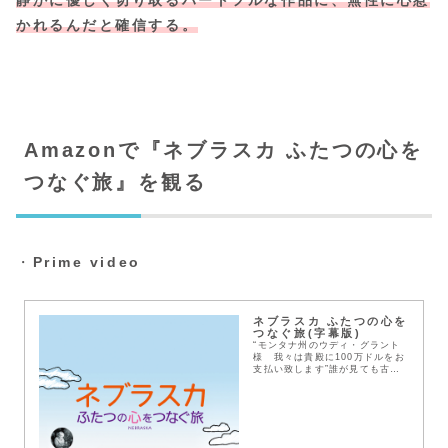
かれるんだと確信する。
Amazonで『ネブラスカ ふたつの心を
つなぐ旅』を観る
・
Prime video
ネブラスカ ふたつの心を
つなぐ旅(字幕版)
“モンタナ州のウディ・グラント
様 我々は貴殿に100万ドルをお
支払い致します”誰が見ても古典
的でインチキな手紙をすっかり信
じてしまったウディは、ネブラス
カまで歩いてでも賞金を取りに行
くと言ってきかない...