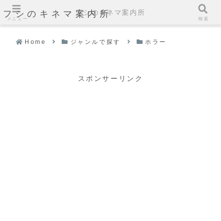
フシのキネマ案内所
フシのキネマ案内所
メニュー
検索
Home
ジャンルで探す
ホラー
スポンサーリンク