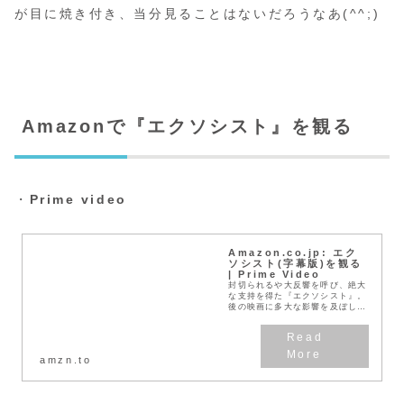
が目に焼き付き、当分見ることはないだろうなあ(^^;)
Amazonで『エクソシスト』を観る
・
Prime video
Amazon.co.jp: エク
ソシスト(字幕版)を観る
| Prime Video
封切られるや大反響を呼び、絶大
な支持を得た『エクソシスト』。
後の映画に多大な影響を及ぼした
オカルト映画の最高峰は、今観て
も独特の禍々しさを湛えている。
悪霊に取り憑かれたあどけない少
女、少女を必死に救お...
amzn.to