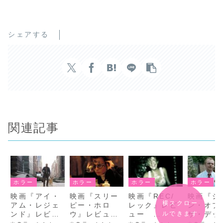
シェアする
関連記事
ホラー
ホラー
ホラー
ホラー
映画『アイ・
映画『スリー
映画『REC/
映画『シ
横スクロー
アム・レジェ
ピー・ホロ
レック』レビ
ン・オブ
ルできます
ンド』レビュ
ウ』レビュ
ュー
ザ・デッ