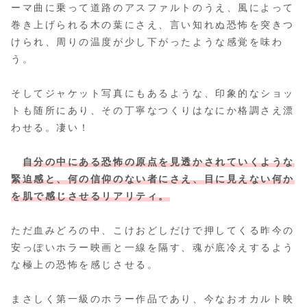
ーマ曲に乗って道路のアスファルトのうえ、風によって
巻き上げられる木の葉にさえ、言い知れぬ恐怖を突きつ
けられ、周りの温度が少し下がったような感覚を味わ
う。
そしてジャケット写真にもあるような、印象的なショッ
トも随所にあり、その丁寧なつくりはなにか格調さえ漂
わせる。凄い！
自分の中にある恐怖の原点を見透かされていくような
緊迫感と、何の信仰のない者にさえ、目に見えない何か
を肌で感じさせるリアリティ。
ただ血みどろの中、こけおどしだけで押してくる昨今の
安っぽいホラー映画と一線を隔す、魂が底冷えするよう
な極上の恐怖を感じさせる。
まさしく第一級のホラー作品であり、今なおオカルト映