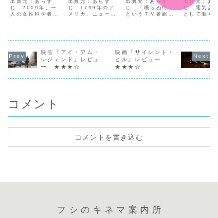
ー ★★★☆
ー ★★★☆
★★★☆
レビュ
出典元：あらす
出典元：あらす
出典元：あらす
出典元：あ
じ 2009年、一
じ 1799年のア
じ 「眠らぬ街」
★★★★
じ 電気店
人の女性科学者に
メリカ、ニューヨ
というＴＶ番組の
として働く
よりがんの治療薬
ーク市警の捜査官
取材で、消防署を
ンは、今日
が開発された。は
イカボット（ジョ
訪れていたレポー
のリズと行
しかウィルスから
ニー・デップ）
ターのアンヘラ
のパブ「ウ
作られた治療薬
は、いまだに拷問
は、アパートに閉
ェスター」
は、試験投与した
による自白に頼る
じ込められた人が
友だがだら
がん患者をすべ
映画『アイ・アム・
犯人逮捕に、科学
映画『サイレント・
いるという通報を
エドと、リ
て、完全に治癒さ
捜査の導入を説く
受けて出動する消
人のダイア
レジェンド』レビュ
ヒル』レビュー
せることに成功す
が受け入れられ
防士達と、同行取
ービットと
ー ★★★☆
★★★☆
る。しかし突然の
ず、代わりに市長
材ということで一
いた。いつ
ウィルスの変異に
からある事件の捜
緒に現場に向かう
を連れてく
より、患者たちは
査を命じられる。
ことに。現場のア
ーンに、二
次々と狂犬病のよ
その事件は、郊外
パートには既に警
になれない
うな...
にあ...
察官...
不...
コメント
コメントを書き込む
フシのキネマ案内所