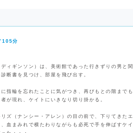
105分
ディギンソン）は、美術館であった行きずりの男と
の診断書を見つけ、部屋を飛び出す。
屋に指輪を忘れたことに気がつき、再びもとの階まで
審者が現れ、ケイトにいきなり切り掛かる。
のリズ（ナンシー・アレン）の目の前で、下りてきた
は、血まみれで横たわりながらも必死で手を伸ばすケ
だった・・・。