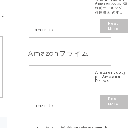
Amazon.co.jp 売
れ筋ランキング:
外国映画 の中で
ロス
最も人気のある商
品です
amzn.to
Amazonプライム
Amazon.co.j
p: Amazon
Prime
amzn.to