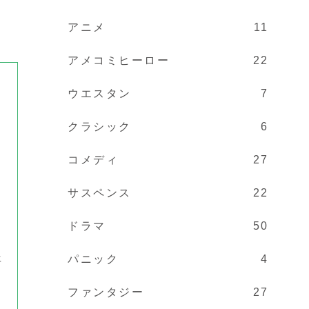
アニメ
11
アメコミヒーロー
22
ウエスタン
7
クラシック
6
コメディ
27
サスペンス
22
、
ドラマ
50
パニック
4
年
ファンタジー
27