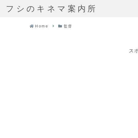
フシのキネマ案内所
Home
監督
ス