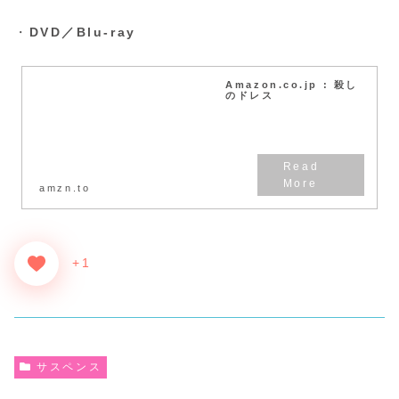
・
DVD／Blu-ray
Amazon.co.jp : 殺し
のドレス
amzn.to
+1
サスペンス