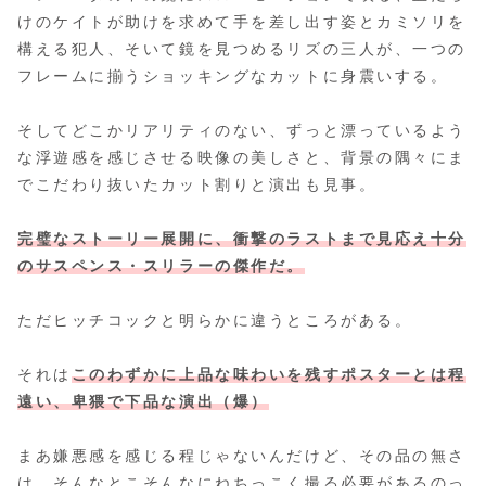
けのケイトが助けを求めて手を差し出す姿とカミソリを
構える犯人、そいて鏡を見つめるリズの三人が、一つの
フレームに揃うショッキングなカットに身震いする。
そしてどこかリアリティのない、ずっと漂っているよう
な浮遊感を感じさせる映像の美しさと、背景の隅々にま
でこだわり抜いたカット割りと演出も見事。
完璧なストーリー展開に、衝撃のラストまで見応え十分
のサスペンス・スリラーの傑作だ。
ただヒッチコックと明らかに違うところがある。
それは
このわずかに上品な味わいを残すポスターとは程
遠い、卑猥で下品な演出（爆）
まあ嫌悪感を感じる程じゃないんだけど、その品の無さ
は、そんなとこそんなにねちっこく撮る必要があるのっ