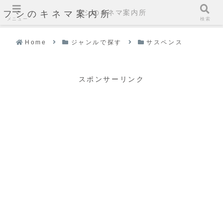
フシのキネマ案内所
フシのキネマ案内所
メニュー
検索
Home
ジャンルで探す
サスペンス
スポンサーリンク