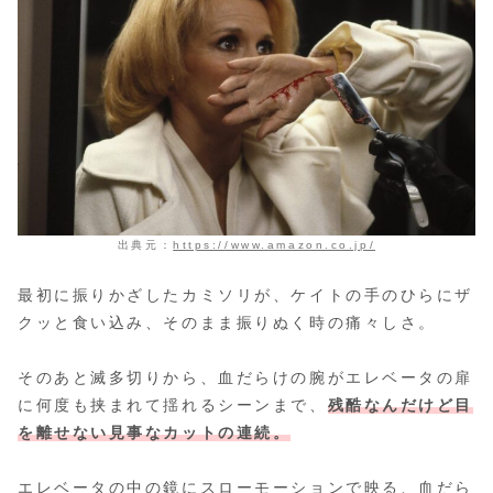
出典元：
https://www.amazon.co.jp/
最初に振りかざしたカミソリが、ケイトの手のひらにザ
クッと食い込み、そのまま振りぬく時の痛々しさ。
そのあと滅多切りから、血だらけの腕がエレベータの扉
に何度も挟まれて揺れるシーンまで、
残酷なんだけど目
を離せない見事なカットの連続。
エレベータの中の鏡にスローモーションで映る、血だら