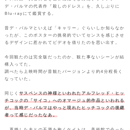
デ・パルマの代表作『殺しのドレス』を、久しぶりに
Blu-rayにて鑑賞する。
昔デ・パルマといえば「キャリー」ぐらいしか知らなか
ったが、このポスターの挑発的でいてセンスを感じさせ
るデザインに惹かれてビデオを借りたのを思い出す。
今回観たのは完全版だったのか、観た事ないシーンが結
構入ってた。
調べたら上映時間が昔観たバージョンより約4分程長く
なっていた。
同じく
サスペンスの神様といわれたアルフレッド・ヒッ
チコックの「サイコ」へのオマージュ的作品といわれる
が、当時デ・パルマはやっと現れたヒッチコックの後継
者って感じだったなあ。
再婚した夫との不満を抱くケイトは、美術館で会った