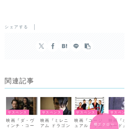
シェアする
関連記事
サスペンス
サスペンス
サスペンス
サスペン
映画『ダ・ヴ
映画『ミレニ
映画『ユージ
映画『ボ
横スクロー
ィンチ・コー
アム ドラゴン
ュアル・サス
ガード』