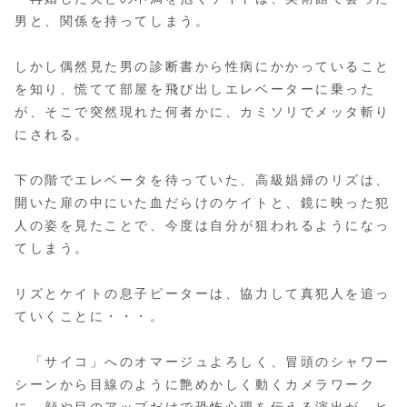
男と、関係を持ってしまう。
しかし偶然見た男の診断書から性病にかかっていること
を知り、慌てて部屋を飛び出しエレベーターに乗った
が、そこで突然現れた何者かに、カミソリでメッタ斬り
にされる。
下の階でエレベータを待っていた、高級娼婦のリズは、
開いた扉の中にいた血だらけのケイトと、鏡に映った犯
人の姿を見たことで、今度は自分が狙われるようになっ
てしまう。
リズとケイトの息子ピーターは、協力して真犯人を追っ
ていくことに・・・。
「サイコ」へのオマージュよろしく、冒頭のシャワー
シーンから目線のように艶めかしく動くカメラワーク
に、顔や目のアップだけで恐怖心理を伝える演出が、ヒ