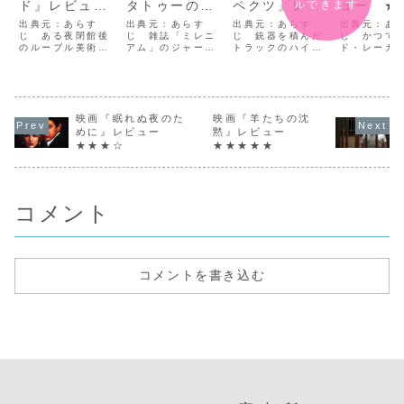
ルできます
ド』レビュ
タトゥーの
ペクツ』レビ
ュー ★
ー ★★★
女』レビュ
ュー
出典元：あらす
出典元：あらす
出典元：あらす
出典元：あ
じ ある夜閉館後
ー
じ 雑誌「ミレニ
★★★☆
じ 銃器を積んだ
じ かつて
のルーブル美術館
アム」のジャーナ
トラックのハイジ
ド・レーガ
★★★☆
で殺人事件が起き
リストのミカエル
ャック事件の容疑
領の警護を
る。殺されたのは
は、大物実業家の
者として、5人の
ていたシー
館長だったが、な
不正を暴いたが、
男たちが拘束され
トサービス
ぜかレオナルド・
策略にはまり逆に
る。男たちにはい
ンク・ファ
ダ・ヴィンチの
名誉棄損で告訴さ
ずれも前科があ
（ケビン・
「ウィトルウィウ
映画『眠れぬ夜のた
れ、有罪判決を下
映画『羊たちの沈
り、証拠もないま
ー）は、レ
ス的人体図」と同
されてしまう。し
まただ前科者とい
の暗殺未遂
めに』レビュー
黙』レビュー
じポーズで横たわ
ばらく「ミレニア
う理由だけで取調
日その場に
★★★☆
★★★★★
り、胸に星をかた
ム」から身を引く
べを受けていた。
ったことに
どった傷が刻まれ
ことを決意したミ
偶然出会った5人
感じて退職
ていた。状況から
カエルの下に、あ
は、牢屋の中で語
は個人とし
それは館長が銃で
る大企業の前会長
り合ううちに、あ
ィーガード
撃た...
か...
る強...
と...
コメント
コメントを書き込む