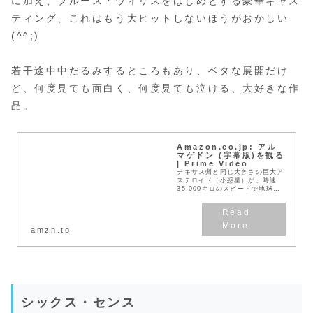
に加え、ブルース・ウィリスをはじめとする豪華キャス
ティング、これはもう大ヒットしないほうがおかしい
(^^;)
若干途中中だるみするところもあり、ベタな展開だけ
ど、何度見ても面白く、何度見ても泣ける、大好きな作
品。
Amazon.co.jp: アル
マゲドン (字幕版)を観る
| Prime Video
テキサス州と同じ大きさの巨大ア
ステロイド（小惑星）が、時速
35,000キロのスピードで地球に
接近していた。衝突すれば確実に
地球は全滅する。人類が生き残る
方法は唯ひとつ。小惑星の地下深
くで核爆発を起こし...
amzn.to
シックス・センス