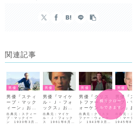
関連記事
男優
男優
男優
男優
男優『スティ
男優『マイケ
男優『クリス
男優『ス
横スクロー
ーブ・マック
ル・Ｊ・フォ
トファー・ウ
ーブ・マ
ルできます
ィーン』おす
ックス』おす
ォーケン』お
ィン』お
すめ出演作品
すめ出演作品
すすめ出演作
め出演作
出典元：スティー
出典元：マイケ
出典元：クリスタ
出典元：ス
ブ・マックイー
ル・Ｊ・フォック
品
ファー・ウォーケ
ブ・マー
ン 1930年3月
ス 1961年6月9
ン 1943年3月
1945年8月
24日、米・インデ
日、カナダ・アル
31日、米・ニュー
日、米・テ
ィアナ州インディ
バータ州エドモン
ヨーク州生ま
州ワコ生ま
アナポリス生ま
トン生まれ。 15
れ。 1971年の
メリカのTV