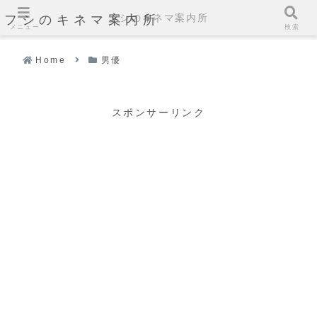
フシのキネマ案内所
フシのキネマ案内所
メニュー
検索
Home
男優
スポンサーリンク