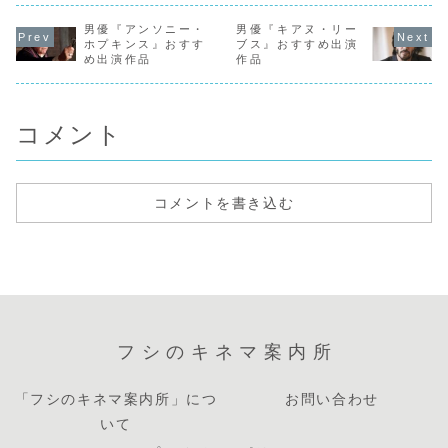
れ。 15歳で家を
歳の時に、地元カ
「盗聴作戦」で映
「サタデー
飛び出し、油田人
ナダのTVシリーズ
画デビュー。
ト・クラブ
夫や水夫をしなが
男優『アンソニー・
『Leo and me』
男優『キアヌ・リー
1978年のマイケ
ギューラー
ら各地を転々とす
に出演し芸能界入
ル・チミノ監督作
人気を博す
ホプキンス』おすす
ブス』おすすめ出演
る。48年海兵隊入
りする。18歳でア
品「ディア・ハン
1979年カ
め出演作品
作品
りし、除隊後はニ
メリカへ渡り、俳
ター」でアカデミ
ライナー監
ューヨークでＴＶ
優活動を本格化す
ー助演男優賞を受
「天国から
の修理工場で働き
ると、83年、
賞。存在感抜群の
男」からタ
ながら、ネイ...
テ...
演技は、映画通
組み、「ス
に...
ブ...
コメント
コメントを書き込む
フシのキネマ案内所
「フシのキネマ案内所」につ
お問い合わせ
いて