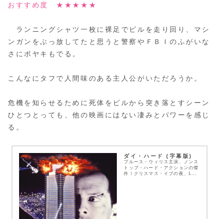
おすすめ度 ★★★★★
ランニングシャツ一枚に裸足でビルを走り回り、マシ
ンガンをぶっ放してたと思うと警察やＦＢＩのふがいな
さにボヤキもでる。
こんなにタフで人間味のある主人公がいただろうか。
危機を知らせるために死体をビルから突き落とすシーン
ひとつとっても、他の映画にはない凄みとパワーを感じ
る。
ダイ・ハード (字幕版)
ブルース・ウィリス主演、ノンス
トップ・ハード・アクションの傑
作！クリスマス・イブの夜、LA
のハイテクビルを最新兵器で武装
した謎のテロリスト集団が襲っ
た！ 彼らの要求を拒んだ重役達
は即座に射殺。なすすべ...