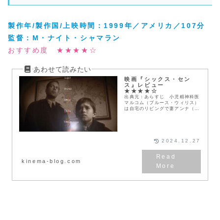
製作年/製作国/上映時間：1999年／アメリカ／107分
監督：
M・ナイト・シャマラン
おすすめ度 ★★★★☆
映画『シックス・セン
ス』レビュー
★★★★☆
出典元：あらすじ 小児精神科医
マルコム（ブルース・ウィリス）
は自宅のリビングで妻アンナ（オ
リビア・ウィリアムス）と、”児
童心理学における多大な貢献と、
多くの児童とその家族の生活の改
善に寄与した”功績に...
2024.12.27
kinema-blog.com