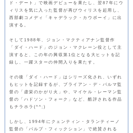
ド・デート」で映画デビューを果たし、翌87年にウ
ィリスを気に入った監督が再びウィリスを起用し、
西部劇コメディ「キャデラック・カウボーイ」に出
演する。
そして1988年、ジョン・マクティアナン監督作
「ダイ・ハード」のジョン・マクレーン役として主
演すると、この年の興収第1位となる大ヒットを記
録し、一躍スターの仲間入りを果たす。
その後「ダイ・ハード」はシリーズ化され、いずれ
もヒットを記録するが、ブライアン・デ・パルマ監
督の「虚栄のかがり火」や、マイケル・レーマン監
督の「ハドソン・フォーク」など、酷評される作品
もチラホラ(^^;)
しかし、1994年にクェンティン・タランティーノ
監督の「パルプ・フィックション」で絶賛される