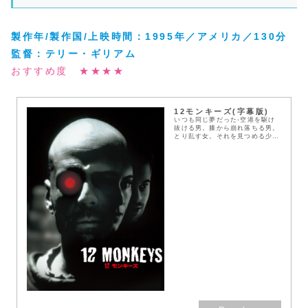
製作年/製作国/上映時間：1995年／アメリカ／130分
監督：
テリー・ギリアム
おすすめ度 ★★★★
12モンキーズ(字幕版)
いつも同じ夢だった-空港を駆け
抜ける男。膝から崩れ落ちる男。
とり乱す女。それを見つめる少
年…。 21世紀初頭、全世界に蔓
延したウイルスによって、人類は
絶滅の危機に瀕していた。生き残
った人々は地上を追わ...