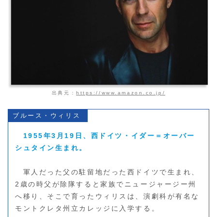
出典元：
https://www.amazon.co.jp/
ブルース・ウィリス
1955年3月19日、西ドイツ・イダー＝オーバー
シュタイン生まれ。
軍人だった父の駐留地だった西ドイツで生まれ、
2歳の時父が除隊すると家族でニュージャージー州
へ移り、そこで育ったウィリスは、演劇科が有名な
モントクレタ州立カレッジに入学する。