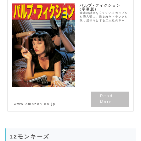
パルプ･フィクション
(字幕版)
強盗の計画を立てているカップル
を導入部に、盗まれたトランクを
取り戻そうとする二人組のギャン
グ、ビンセントとジュールス。ボ
スの情婦と一晩のデートをするハ
メになるビンセント。ボクシング
の八百長試合で金を受...
www.amazon.co.jp
12モンキーズ