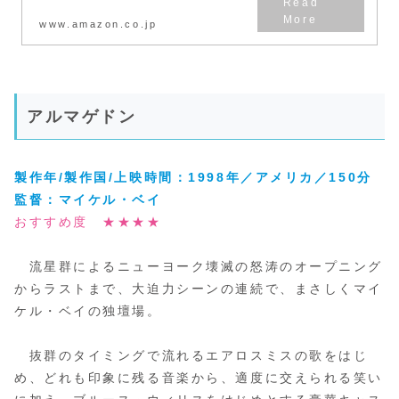
www.amazon.co.jp
アルマゲドン
製作年/製作国/上映時間：1998年／アメリカ／150分
監督：
マイケル・ベイ
おすすめ度 ★★★★
流星群によるニューヨーク壊滅の怒涛のオープニング
からラストまで、大迫力シーンの連続で、まさしくマイ
ケル・ベイの独壇場。
抜群のタイミングで流れるエアロスミスの歌をはじ
め、どれも印象に残る音楽から、適度に交えられる笑い