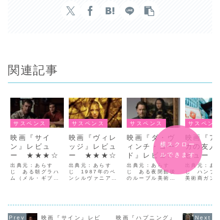
関連記事
サスペンス
サスペンス
サスペンス
サスペン
映画『サイ
映画『ヴィレ
映画『ダ・ヴ
映画『ア
横スクロー
ン』レビュ
ッジ』レビュ
ィンチ・コー
カの友人
ルできます
ー ★★★☆
ー ★★★☆
ド』レビュ
ビュー
ー ★★★
★★★☆
出典元：あらす
出典元：あらす
出典元：あらす
出典元：あ
じ ある朝グラハ
じ 1987年のペ
じ ある夜閉館後
じ ハンブ
ム（メル・ギブソ
ンシルヴァニア
のルーブル美術館
美術商ガン
ン）が目を覚ます
州、深い森の奥に
で殺人事件が起き
画廊で行わ
と、遠くで娘ボー
外界から隔離され
る。殺されたのは
売に、既に
の叫び声が聞こえ
たかのようにある
館長だったが、な
っている画
る。慌てて家を飛
小さな村。森の中
ぜかレオナルド・
作を出品し
び出したグラハム
には古くから「語
ダ・ヴィンチの
トム・リプ
は、同じく異変を
られぬもの」と呼
「ウィトルウィウ
（デニス・
映画『サイン』レビ
映画『ハプニング』