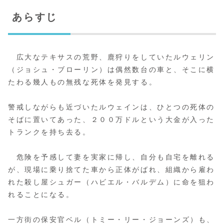
あらすじ
広大なテキサスの荒野、鹿狩りをしていたルウェリン
（ジョシュ・ブローリン）は偶然数台の車と、そこに横
たわる幾人もの無残な死体を発見する。
警戒しながらも近づいたルウェインは、ひとつの死体の
そばに置いてあった、２００万ドルという大金が入った
トランクを持ち去る。
危険を予感して妻を実家に帰し、自分も自宅を離れる
が、現場に乗り捨てた車から正体がばれ、組織から雇わ
れた殺し屋シュガー（ハビエル・バルデム）に命を狙わ
れることになる。
一方街の保安官ベル（トミー・リー・ジョーンズ）も、