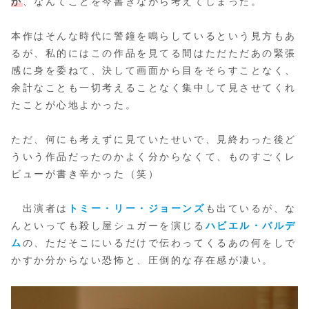
か
、なんてことを今書きながら考えてしまった。
本作はそんな時代に警鐘を鳴らしているという見方もあ
るが、私的にはこの作品を見てる間はただただあの緊張
感に身を委ねて、決して画面から目をそらすことなく、
余計なことも一切考えることなく集中して見させてくれ
たことが心地よかった。
ただ、何にも考えずに見ていたせいで、見終わった後ど
ういう作品だったのかよく分からなくて、ものすごくレ
ビューが書き辛かった（笑）
出演者は
トミー・リー・ジョーンズ
も出ているが、な
んといっても殺し屋シュガーを演じる
ハビエル・バルデ
ム
の、ただそこにいるだけで伝わってくるあの何をしで
かすか分からない恐怖と、圧倒的な存在感が凄い。