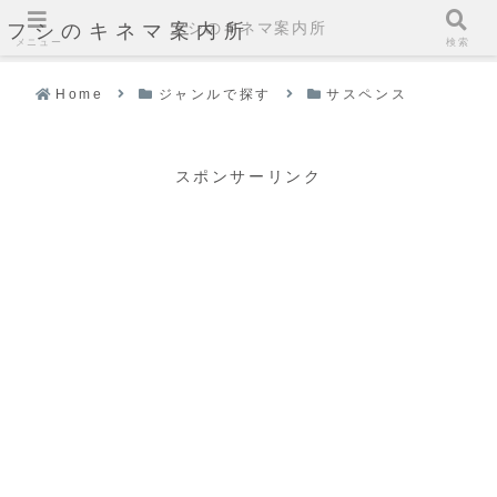
フシのキネマ案内所
フシのキネマ案内所
メニュー
検索
Home
ジャンルで探す
サスペンス
スポンサーリンク