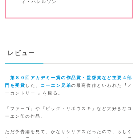
ィ・ハレルソン
レビュー
第８０回アカデミー賞の作品賞・監督賞など主要４部
門を受賞
した、
コーエン兄弟
の最高傑作といわれた
『
ノ
ーカントリー 』を観る。
『ファーゴ』や『ビッグ・リボウスキ』など大好きなコ
ーエン印の作品。
ただ予告編を見て、かなりシリアスだったので、らしく