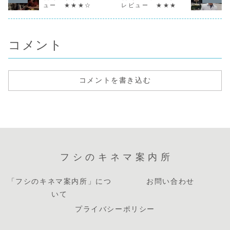
感じて飛び出して
ばれる者たちが棲
ス的人体図」と同
ー）は、そ
ュー ★★★☆
レビュー ★★★
きた弟メリル（ホ
み、村は掟によっ
じポーズで横たわ
高値で落札
アキン・フェニッ
て守られていた。
り、胸に星をかた
商に、ブル
クス）と共に、一
しかし、今この掟
どった傷が刻まれ
の画家の色
面のとうもろこし
が破られ
ていた。状況から
ので怪しい
畑を掻き分けて駆
る・・・。作品デ
それは館長が銃で
額縁職人の
コメント
け...
ータ製作年...
撃た...
ン・...
コメントを書き込む
フシのキネマ案内所
「フシのキネマ案内所」につ
お問い合わせ
いて
プライバシーポリシー