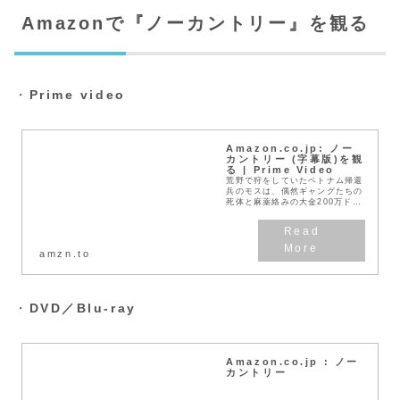
Amazonで『ノーカントリー』を観る
・
Prime video
Amazon.co.jp: ノー
カントリー (字幕版)を観
る | Prime Video
荒野で狩をしていたベトナム帰還
兵のモスは、偶然ギャングたちの
死体と麻薬絡みの大金200万ドル
を発見。 その金を奪ったモスは
逃走するが、ギャングに雇われた
殺し屋シガーは、邪魔者を次々と
殺しながら執拗に彼...
amzn.to
・
DVD／Blu-ray
Amazon.co.jp : ノー
カントリー