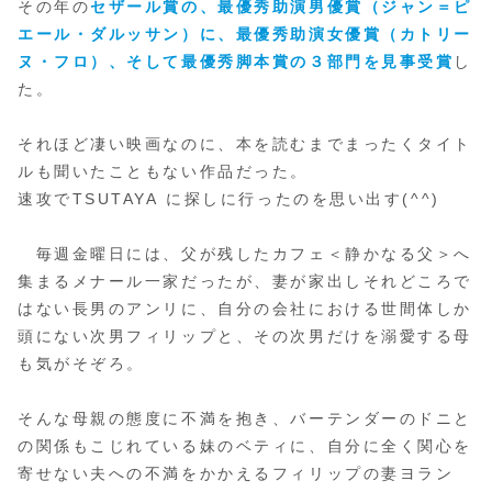
その年の
セザール賞の、最優秀助演男優賞（ジャン＝ピ
エール・ダルッサン）に、最優秀助演女優賞（カトリー
ヌ・フロ）、そして最優秀脚本賞の３部門を見事受賞
し
た。
それほど凄い映画なのに、本を読むまでまったくタイト
ルも聞いたこともない作品だった。
速攻でTSUTAYA に探しに行ったのを思い出す(^^)
毎週金曜日には、父が残したカフェ＜静かなる父＞へ
集まるメナール一家だったが、妻が家出しそれどころで
はない長男のアンリに、自分の会社における世間体しか
頭にない次男フィリップと、その次男だけを溺愛する母
も気がそぞろ。
そんな母親の態度に不満を抱き、バーテンダーのドニと
の関係もこじれている妹のベティに、自分に全く関心を
寄せない夫への不満をかかえるフィリップの妻ヨラン