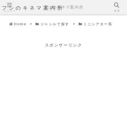
フシのキネマ案内所
フシのキネマ案内所
メニュー
検索
Home
ジャンルで探す
ミニシアター系
スポンサーリンク