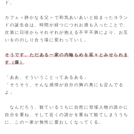
ド。
カフェ＜静かなる父＞で和気あいあいと始まったヨラン
ドの誕生会は、時間が経つにつれお酒も入ったことで、
次第に日頃からそれぞれが抱える不平不満により、お互
いをののしり合う場に変わっていく。
そうです、ただある一家の内輪もめを延々とみせられま
す（爆）
「ああ、そういうことってあるある」
「そうそう、そんな感情が自分の胸の奥にも淀んでる
よ」
なんだろう、観ているうちに自然に登場人物の誰かに
自分を重ね、そして近くの誰かを重ねて観てしまううち
に、この一家が無性に愛おしくなってくる。