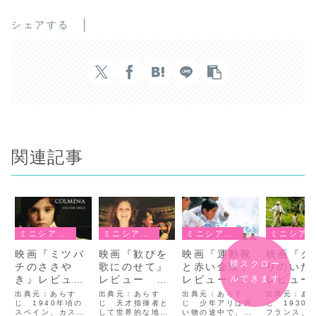
シェアする
関連記事
ミニシアター系
ミニシアター系
ミニシアター系
ミニシアター系
映画『ミツバ
映画『歓びを
映画『運動靴
映画『ク
横スクロー
チのささや
歌にのせて』
と赤い金魚』
リのいた
ルできます
き』レビュ
レビュー
レビュー
レビュ
ー ★★★★
★★★☆
★★★★
★★★★
出典元：あらす
出典元：あらす
出典元：あらす
出典元：あ
じ 1940年頃の
じ 天才指揮者と
じ 少年アリは買
じ 1930
スペイン、カステ
して世界的な地位
い物の途中で、直
フランス、