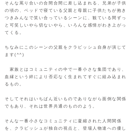
そんな罵り合いの合間合間に差し込まれる、兄弟が子供
の頃の、ベッドで寝ている父親と母親に子供たちが抱き
つきみんなで笑い合っているシーンに、観ている間ずっ
と可笑しいやら切ないやら、いろんな感情がわき上がっ
てくる。
ちなみにこのシーンの父親をクラビッシュ自身が演じて
ます(^^)
家族とはコミュニティの中で一番小さな集団であり、
血縁という絆により否応なく生まれてすぐに組み込まれ
るもの。
そしてそれはいちばん近いものでありながら面倒な関係
でもあり、それは世界共通のもののよう。
そんな一番小さなコミュニティに凝縮された人間関係
を、クラビッシュが独自の視点と、登場人物達への優し