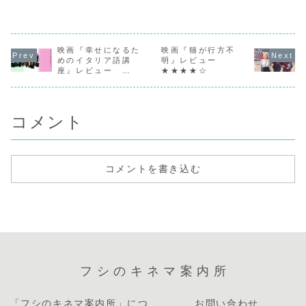
ィーリャ平原を走
を確立したダニエ
したばかりの妹ザ
らの復員の
ってくる一台のト
ルは、その過密ス
ーラのピンク色の
偶然に立ち
ラック。オユエロ
ケジュールの中、
靴を失くしてしま
沼地にその
ス村の公民館に到
演奏後に倒れてし
う。必死に探した
み着いてし
着したトラックを
まう。医者に命に
が結局見つからな
ガリス（ジ
みて、子供たちが
映画『幸せになるた
かかわるほど心臓
映画『猫が行方不
い。家も貧しく新
ク・ガンブ
「映画だ！」とい
がボロボロと宣告
しい靴を買えない
ン）。日々
めのイタリア語講
明』レビュー
って集まってく
され、8年先まで
ことは分かってい
しのために
座』レビュー
★★★★☆
る。村人たちはそ
ブッキングされた
たので両親にも言
な仕事をし
★★★☆
れぞれが椅子を持
スケジュールをす
えず、アリは今履
が、この日
ち込み、一杯にな
べて白紙に戻し、
いている自分の運
しょうもな
った公民館の中、
休養をとることに
動靴を、妹と交代
めない隣人
こ...
す...
で...
ンと、...
コメント
コメントを書き込む
フシのキネマ案内所
「フシのキネマ案内所」につ
お問い合わせ