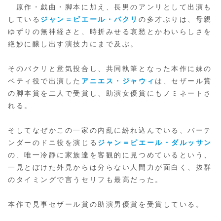
原作・戯曲・脚本に加え、長男のアンリとして出演も
している
ジャン＝ピエール・バクリ
の多才ぶりは、母親
ゆずりの無神経さと、時折みせる哀愁とかわいらしさを
絶妙に醸し出す演技力にまで及ぶ。
そのバクリと意気投合し、共同執筆となった本作に妹の
ベティ役で出演した
アニエス・ジャウィ
は、セザール賞
の脚本賞を二人で受賞し、助演女優賞にもノミネートさ
れる。
そしてなぜかこの一家の内乱に紛れ込んでいる、バーテ
ンダーのドニ役を演じる
ジャン＝ピエール・ダルッサン
の、唯一冷静に家族達を客観的に見つめているという、
一見とぼけた外見からは分らない人間力が面白く、抜群
のタイミングで言うセリフも最高だった。
本作で見事セザール賞の助演男優賞を受賞している。