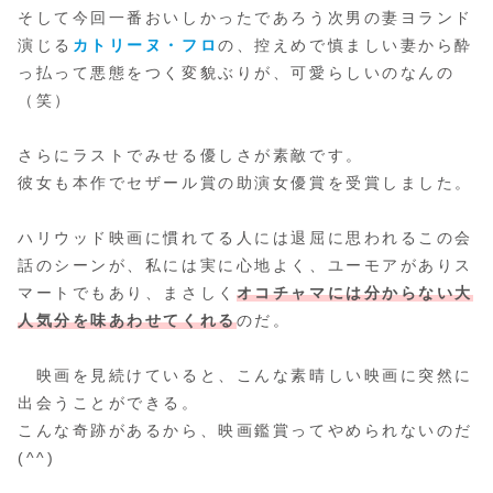
そして今回一番おいしかったであろう次男の妻ヨランド
演じる
カトリーヌ・フロ
の、控えめで慎ましい妻から酔
っ払って悪態をつく変貌ぶりが、可愛らしいのなんの
（笑）
さらにラストでみせる優しさが素敵です。
彼女も本作でセザール賞の助演女優賞を受賞しました。
ハリウッド映画に慣れてる人には退屈に思われるこの会
話のシーンが、私には実に心地よく、ユーモアがありス
マートでもあり、まさしく
オコチャマには分からない大
人気分を味あわせてくれる
のだ。
映画を見続けていると、こんな素晴しい映画に突然に
出会うことができる。
こんな奇跡があるから、映画鑑賞ってやめられないのだ
(^^)